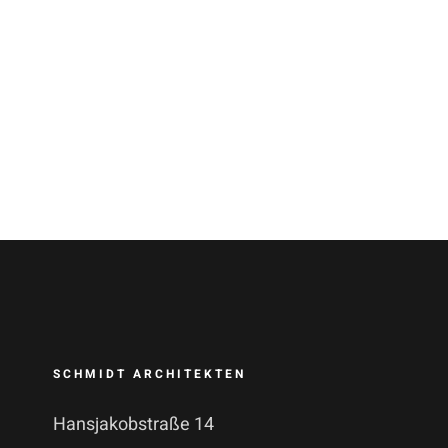
Kappel-Grafenhausen
commercial/industry
SCHMIDT ARCHITEKTEN
Hansjakobstraße 14