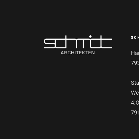
SC
Ha
79
Sta
Wen
4.
79