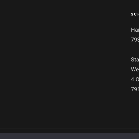
SC
Ha
79
Sta
Wen
4.
79