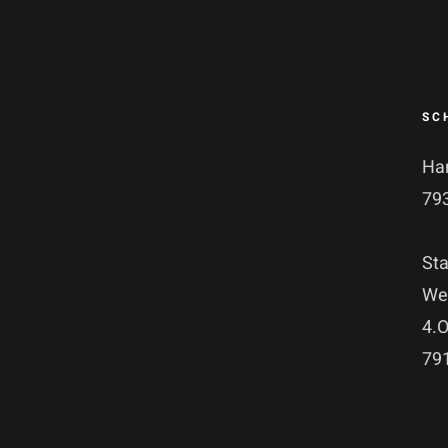
SC
Ha
79
Sta
Wen
4.
79